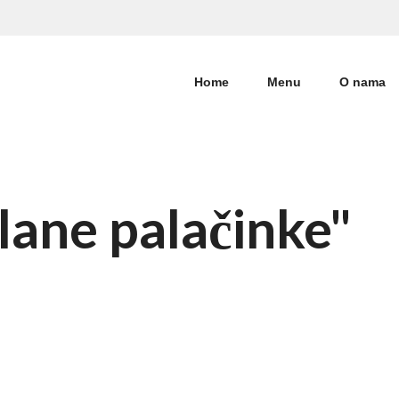
Home
Menu
O nama
lane palačinke"