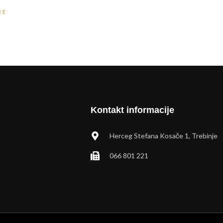
RE
Kontakt informacije
Herceg Stefana Kosače 1, Trebinje
066 801 221